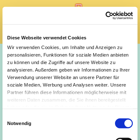
Diese Webseite verwendet Cookies
Wir verwenden Cookies, um Inhalte und Anzeigen zu
Mitmachen
personalisieren, Funktionen für soziale Medien anbieten
zu können und die Zugriffe auf unsere Website zu
analysieren. Außerdem geben wir Informationen zu Ihrer
Verwendung unserer Website an unsere Partner für
soziale Medien, Werbung und Analysen weiter. Unsere
Ehrenamt - Wir suchen dich!
Partner führen diese Informationen möglicherweise mit
weiteren Daten zusammen, die Sie ihnen bereitgestellt
haben oder die sie im Rahmen Ihrer Nutzung der Dienste
gesammelt haben.
E
Dein Projekt für unsere
Notwendig
i
n
Gemeinde!
w